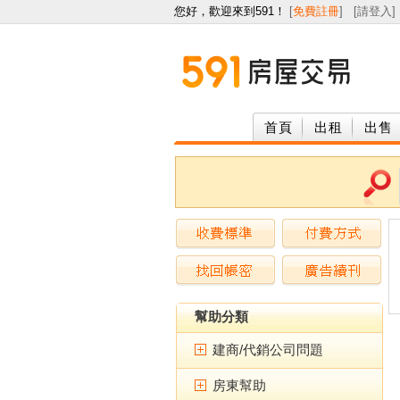
您好，歡迎來到591！
[
免費註冊
] [
請登入
]
首頁
出租
出售
幫助分類
建商/代銷公司問題
房東幫助