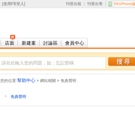
 [
使用FB登入
]
刊登出租
刊登出售
591iPhone
店面
新建案
討論區
會員中心
幫助中心
您的位置:
>
網站相關
>
免責聲明
免責聲明