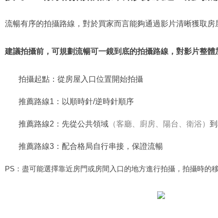
流暢有序的拍攝路線，對於買家而言能夠通過影片清晰獲取房
建議拍攝前，可規劃流暢可一鏡到底的拍攝路線，對影片整體
拍攝起點：從房屋入口位置開始拍攝
推薦路線1：以順時針/逆時針順序
推薦路線2：先從公共領域
（客廳、廚房、陽台、衛浴）
到
推薦路線3：配合格局自行串接，保證流暢
PS：盡可能選擇靠近房門或房間入口的地方進行拍攝，拍攝時的