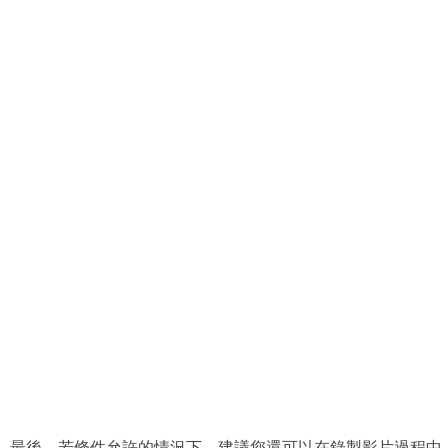
最後，若條件允許的情況下，建議您還可以在錄製影片過程中