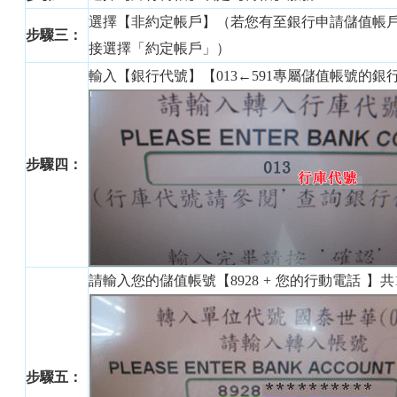
選擇【非約定帳戶】（若您有至銀行申請儲值帳
步驟三：
接選擇「約定帳戶」）
輸入【銀行代號】【013
←591專屬儲值帳號的銀
步驟四：
請輸入您的儲值帳號【
8928
+ 您的行動電話
】
共
步驟五：