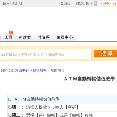
 [
使用FB登入
]
刊登出租
刊登出售
591iPhone
店面
新建案
討論區
會員中心
您的位置:
幫助中心
>
儲值教學
> 幫助內容
ＡＴＭ自動轉帳儲值教學
1、ＡＴＭ自動轉帳儲值教學
步驟一：
請插入提款卡，輸入【密碼】
步驟二：
選擇【跨行轉帳】或是【轉帳】服務