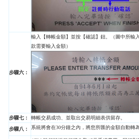
輸入【轉帳金額】並按【確認】鈕。（圖中所輸
款需要輸入金額）
步驟六：
步驟七：
轉帳交易成功、並取出交易明細表供留存。
系統將會在30分鐘之內，將您所匯的金額自動轉
步驟八：