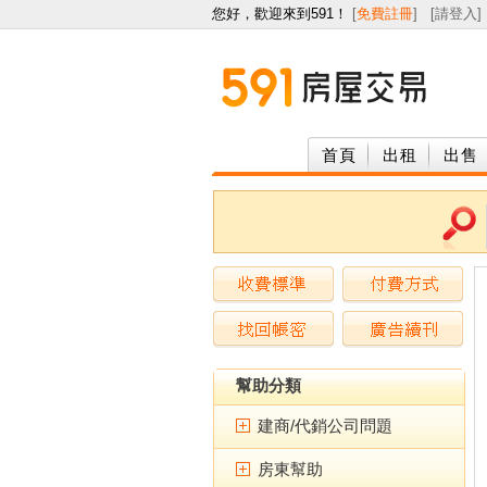
您好，歡迎來到591！
[
免費註冊
] [
請登入
]
首頁
出租
出售
幫助分類
建商/代銷公司問題
房東幫助