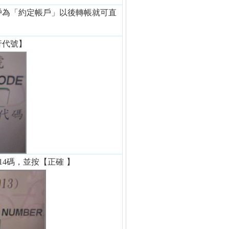
戶為「約定帳戶」以後轉帳就可直
行代號
】
14碼，並按【正確
】